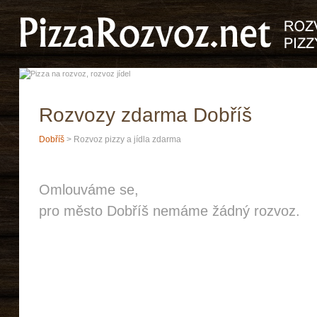
Rozvozy zdarma Dobříš
Dobříš
> Rozvoz pizzy a jídla zdarma
Omlouváme se,
pro město Dobříš nemáme žádný rozvoz.