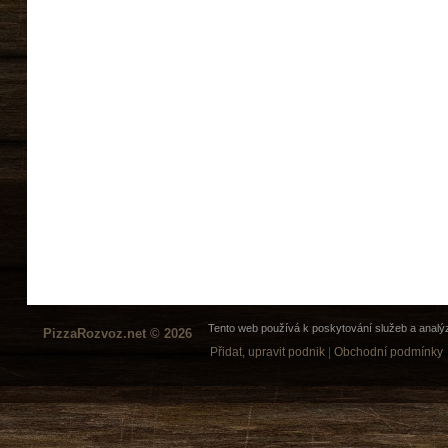
Tento web používá k poskytování služeb a analýz
PizzaRozvoz.net © 2026
Přidat, upravit podnik
|
Obchodní podmínky