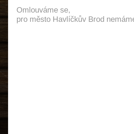
Omlouváme se,
pro město Havlíčkův Brod nemáme