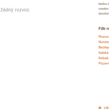
kartou 
žádný rozvoz.
uveden 
doručení
Filtr
Rozvo
Nonsto
Bezlep
Italská
Kebab
Pizzer
Lék