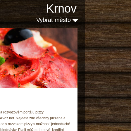
Krnov
Vybrat město
 na rozvozovém portálu pizzy
zvoz.net. Najdete zde všechny pizzerie a
ace s rozvozem pizzy s možností jednoduché
bjednávky. Platit můžete hotově, kreditní