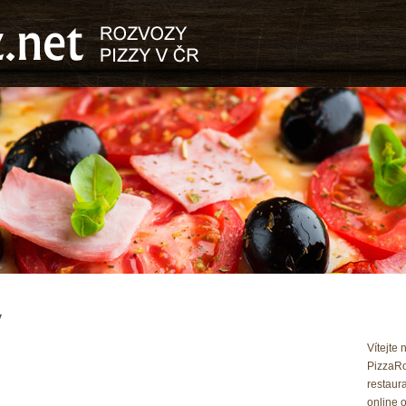
v
Vítejte
PizzaRo
restaur
online o