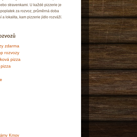
nebo stravenkami. U každé pizzerie je
poplatek za rozvoz, průměrná doba
 a lokalita, kam pizzerie jídlo rozváží.
 rozvozů
zy zdarma
p rozvozy
ková pizza
 pizza
ie
árny Krnov