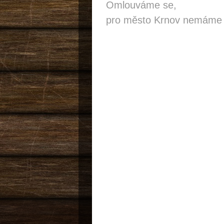
Omlouváme se,
pro město Krnov nemáme 