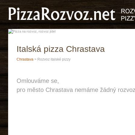
Italská pizza Chrastava
Chrastava
> Rozvoz italské pizzy
Omlouváme se,
pro město Chrastava nemáme žádný rozvoz