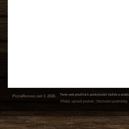
Tento web používá k poskytování služeb a analýz
PizzaRozvoz.net © 2026
Přidat, upravit podnik
|
Obchodní podmínky