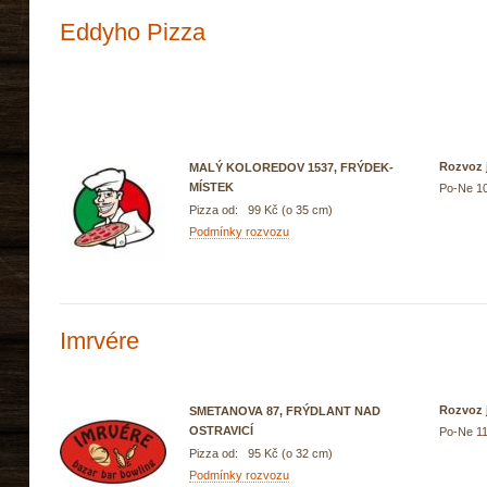
Eddyho Pizza
Rozvoz j
MALÝ KOLOREDOV 1537, FRÝDEK-
MÍSTEK
Po-Ne 10
Pizza od: 99 Kč (o 35 cm)
Podmínky rozvozu
Imrvére
Rozvoz j
SMETANOVA 87, FRÝDLANT NAD
OSTRAVICÍ
Po-Ne 11
Pizza od: 95 Kč (o 32 cm)
Podmínky rozvozu