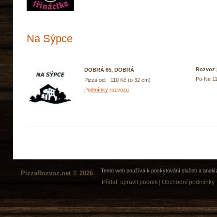
Na Sýpce
Rozvoz j
DOBRÁ 65, DOBRÁ
Po-Ne 11
Pizza od: 110 Kč (o 32 cm)
Podmínky rozvozu
Tento web používá k poskytování služeb a analýz
PizzaRozvoz.net © 2026
Přidat, upravit podnik
|
Obchodní podmínky