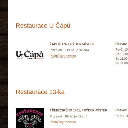
Restaurace U Čápů
Rozvoz j
ŽABEŃ 174, FRÝDEK-MÍSTEK
Po-Čt 10
Pizza od: 119 Kč (o 32 cm)
Pá 10:30
Podmínky rozvozu
So 11:00
Ne 11:00
Restaurace 13-ka
Rozvoz j
TŘEBÍZSKÉHO 1481, FRÝDEK-MÍSTEK
Po-Ne 11
Pizza od: 89 Kč (o 32 cm)
Podmínky rozvozu