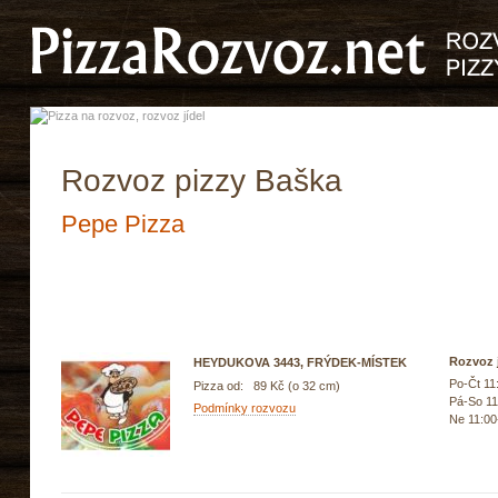
Rozvoz pizzy Baška
Pepe Pizza
Rozvoz j
HEYDUKOVA 3443, FRÝDEK-MÍSTEK
Po-Čt 11
Pizza od: 89 Kč (o 32 cm)
Pá-So 11
Podmínky rozvozu
Ne 11:00