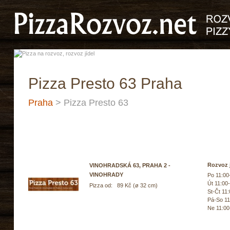
Pizza Presto 63 Praha
Praha
> Pizza Presto 63
Rozvoz j
VINOHRADSKÁ 63, PRAHA 2 -
VINOHRADY
Po 11:00
Út 11:00
Pizza od: 89 Kč (ø 32 cm)
St-Čt 11
Pá-So 11
Ne 11:00